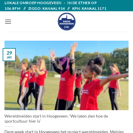
Skip
LOKALE OMROEP HOOGEVEEN - IN DE ETHER OP
106.8FM // ZIGGO: KANAAL 914 // KPN: KANAAL 1171
to
content
29
okt
Wereldmeiden start in Hoogeveen: ‘We laten zien hoe de
sportcultuur hier is’
Deze week start in Hoogeveen het project wereldmeiden. Meisjes