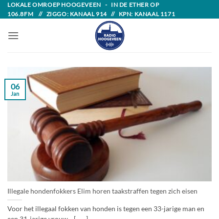
Skip
LOKALE OMROEP HOOGEVEEN - IN DE ETHER OP
106.8FM // ZIGGO: KANAAL 914 // KPN: KANAAL 1171
to
content
06
Jan
Illegale hondenfokkers Elim horen taakstraffen tegen zich eisen
Voor het illegaal fokken van honden is tegen een 33-jarige man en