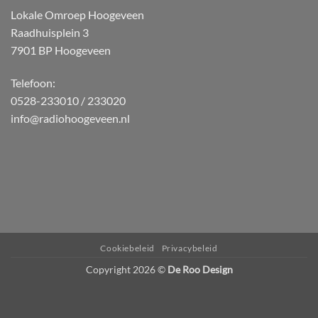
Lokale Omroep Hoogeveen
Raadhuisplein 3
7901 BP Hoogeveen
Telefoon:
0528-233010 / 233020
info@radiohoogeveen.nl
WordPress
Radio
Player
Plugin
powered
Cookiebeleid
Privacybeleid
by
Copyright 2026 ©
De Roo Design
Webdesign-
Agentur
Mainz