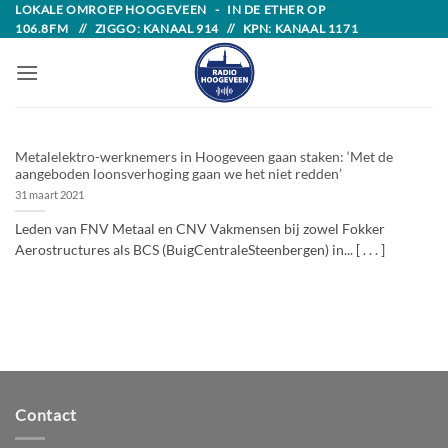
Skip
LOKALE OMROEP HOOGEVEEN - IN DE ETHER OP
106.8FM // ZIGGO: KANAAL 914 // KPN: KANAAL 1171
to
content
Metalelektro-werknemers in Hoogeveen gaan staken: ‘Met de
aangeboden loonsverhoging gaan we het niet redden’
31 maart 2021
Leden van FNV Metaal en CNV Vakmensen bij zowel Fokker
Aerostructures als BCS (BuigCentraleSteenbergen) in... [ . . . ]
Contact