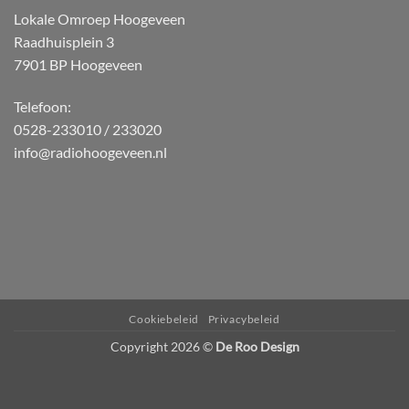
Lokale Omroep Hoogeveen
Raadhuisplein 3
7901 BP Hoogeveen
Telefoon:
0528-233010 / 233020
info@radiohoogeveen.nl
WordPress
Radio
Player
Plugin
powered
Cookiebeleid
Privacybeleid
by
Copyright 2026 ©
De Roo Design
Webdesign-
Agentur
Mainz