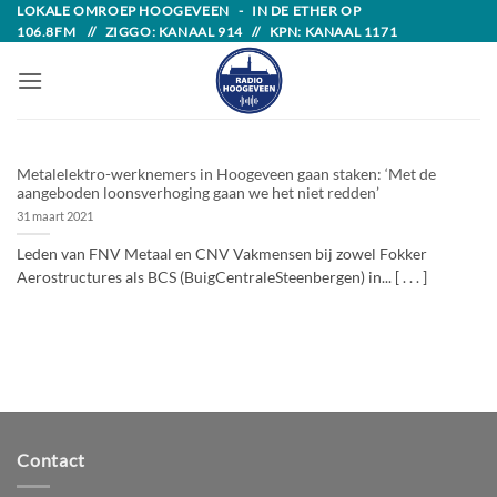
Skip
LOKALE OMROEP HOOGEVEEN - IN DE ETHER OP
106.8FM // ZIGGO: KANAAL 914 // KPN: KANAAL 1171
to
content
Metalelektro-werknemers in Hoogeveen gaan staken: ‘Met de
aangeboden loonsverhoging gaan we het niet redden’
31 maart 2021
Leden van FNV Metaal en CNV Vakmensen bij zowel Fokker
Aerostructures als BCS (BuigCentraleSteenbergen) in... [ . . . ]
Contact