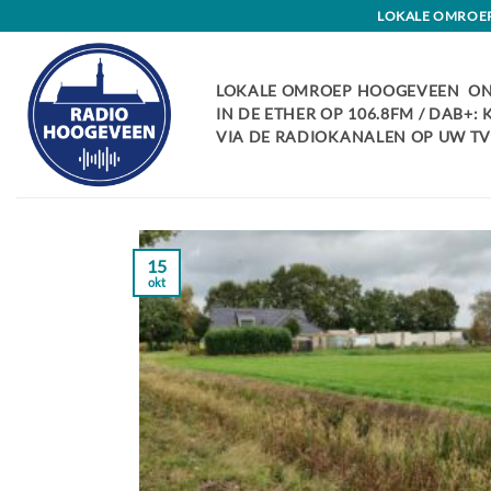
Skip
LOKALE OMROEP 
to
content
LOKALE OMROEP HOOGEVEEN ON
IN DE ETHER OP 106.8FM / DAB+:
VIA DE RADIOKANALEN OP UW TV:
15
okt