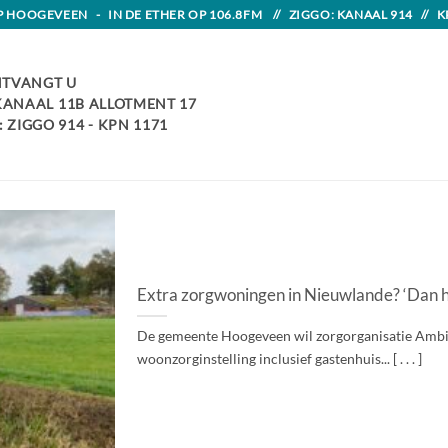
HOOGEVEEN - IN DE ETHER OP 106.8FM // ZIGGO: KANAAL 914 // K
TVANGT U
 KANAAL 11B ALLOTMENT 17
 ZIGGO 914 - KPN 1171
Extra zorgwoningen in Nieuwlande? ‘Dan he
De gemeente Hoogeveen wil zorgorganisatie Ambiq
woonzorginstelling inclusief gastenhuis... [ . . . ]