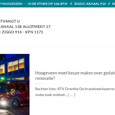
HOOGEVEEN - IN DE ETHER OP 106.8FM // ZIGGO: KANAAL 914 // K
TVANGT U
 KANAAL 11B ALLOTMENT 17
 ZIGGO 914 - KPN 1171
Hoogeveen moet keuze maken over gedat
renovatie?
Rechten foto: RTV Drenthe De brandweerkazerne 
onderzoek voldoet... [ . . . ]