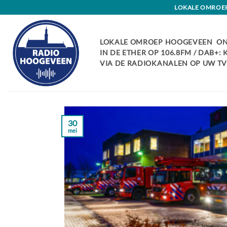
Skip
LOKALE OMROEP 
to
content
LOKALE OMROEP HOOGEVEEN ON
IN DE ETHER OP 106.8FM / DAB+:
VIA DE RADIOKANALEN OP UW TV:
30
mei