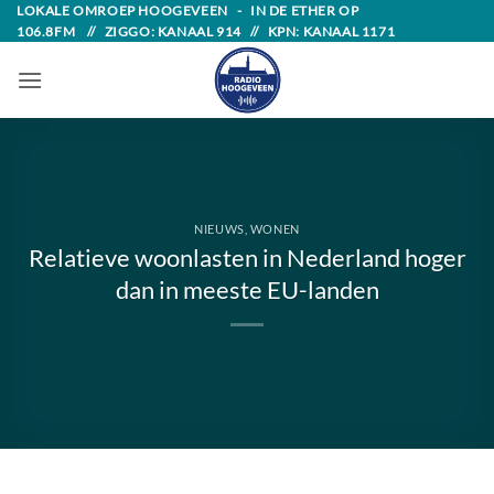
Skip
LOKALE OMROEP HOOGEVEEN - IN DE ETHER OP
106.8FM // ZIGGO: KANAAL 914 // KPN: KANAAL 1171
to
content
NIEUWS
,
WONEN
Relatieve woonlasten in Nederland hoger
dan in meeste EU-landen