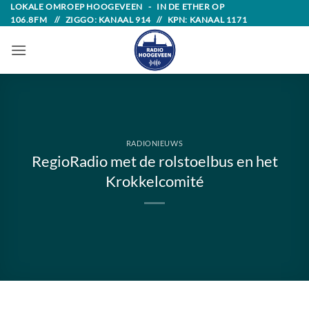
Skip
LOKALE OMROEP HOOGEVEEN - IN DE ETHER OP
106.8FM // ZIGGO: KANAAL 914 // KPN: KANAAL 1171
to
content
RADIONIEUWS
RegioRadio met de rolstoelbus en het
Krokkelcomité