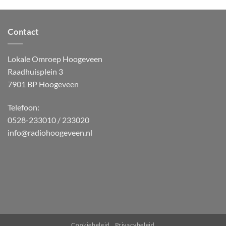
Contact
Lokale Omroep Hoogeveen
Raadhuisplein 3
7901 BP Hoogeveen
Telefoon:
0528-233010 / 233020
info@radiohoogeveen.nl
WordPress
Radio
Player
Plugin
powered
Cookiebeleid
Privacybeleid