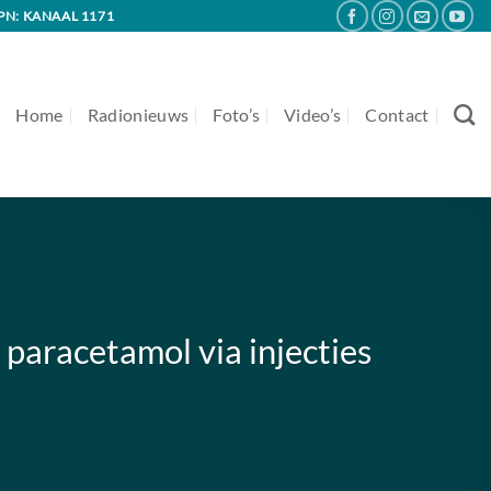
PN: KANAAL 1171
Home
Radionieuws
Foto’s
Video’s
Contact
paracetamol via injecties