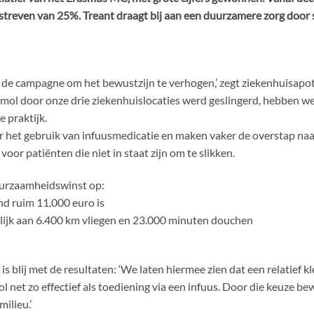
streven van 25%. Treant draagt bij aan een duurzamere zorg door 
de campagne om het bewustzijn te verhogen,’ zegt ziekenhuisapoth
amol door onze drie ziekenhuislocaties werd geslingerd, hebben w
e praktijk.
er het gebruik van infuusmedicatie en maken vaker de overstap naa
voor patiënten die niet in staat zijn om te slikken.
uurzaamheidswinst op:
d ruim 11.000 euro is
elijk aan 6.400 km vliegen en 23.000 minuten douchen
 blij met de resultaten: ‘We laten hiermee zien dat een relatief kl
ol net zo effectief als toediening via een infuus. Door die keuze 
ilieu.’