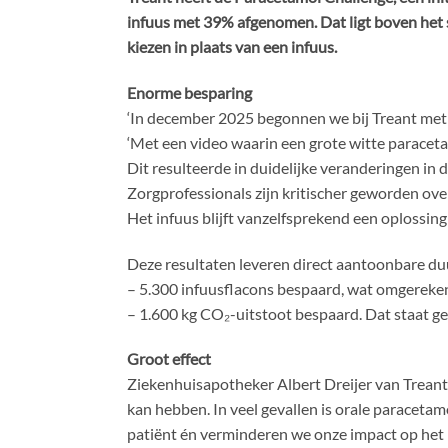
infuus met 39% afgenomen. Dat ligt boven het 
kiezen in plaats van een infuus.
Enorme besparing
‘In december 2025 begonnen we bij Treant met 
‘Met een video waarin een grote witte paracet
Dit resulteerde in duidelijke veranderingen in d
Zorgprofessionals zijn kritischer geworden ov
Het infuus blijft vanzelfsprekend een oplossing 
Deze resultaten leveren direct aantoonbare d
– 5.300 infuusflacons bespaard, wat omgereken
– 1.600 kg CO₂-uitstoot bespaard. Dat staat g
Groot effect
Ziekenhuisapotheker Albert Dreijer van Treant is
kan hebben. In veel gevallen is orale paracetam
patiënt én verminderen we onze impact op het m