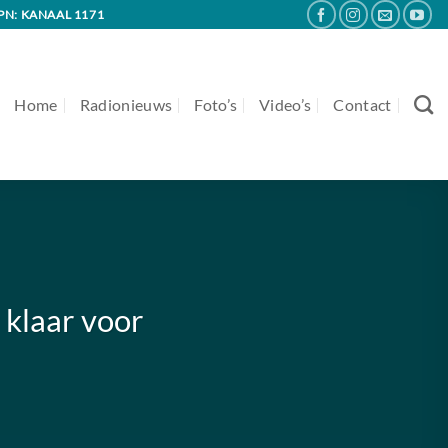
PN: KANAAL 1171
Home
Radionieuws
Foto’s
Video’s
Contact
 klaar voor