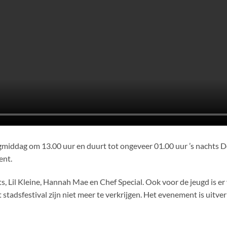
gmiddag om 13.00 uur en duurt tot ongeveer 01.00 uur ’s nachts D
ent.
, Lil Kleine, Hannah Mae en Chef Special. Ook voor de jeugd is er
stadsfestival zijn niet meer te verkrijgen. Het evenement is uitve