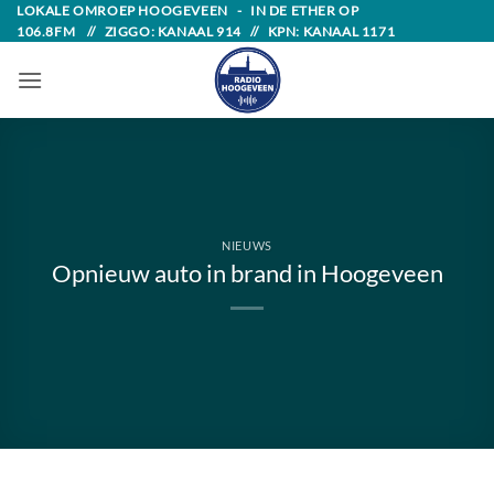
Skip
LOKALE OMROEP HOOGEVEEN - IN DE ETHER OP
106.8FM // ZIGGO: KANAAL 914 // KPN: KANAAL 1171
to
content
NIEUWS
Opnieuw auto in brand in Hoogeveen