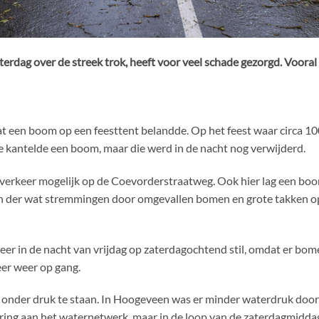
aterdag over de streek trok, heeft voor veel schade gezorgd. Voo
adat een boom op een feesttent belandde. Op het feest waar circa 
kantelde een boom, maar die werd in de nacht nog verwijderd.
erkeer mogelijk op de Coevorderstraatweg. Ook hier lag een boo
 der wat stremmingen door omgevallen bomen en grote takken o
er in de nacht van vrijdag op zaterdagochtend stil, omdat er bom
er weer op gang.
der druk te staan. In Hoogeveen was er minder waterdruk door e
storing aan het waternetwerk, maar in de loop van de zaterdagmid