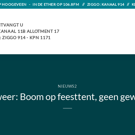
HOOGEVEEN - IN DE ETHER OP 106.8FM // ZIGGO: KANAAL 914 // K
TVANGT U
 KANAAL 11B ALLOTMENT 17
 ZIGGO 914 - KPN 1171
NIEUWS2
er: Boom op feesttent, geen g