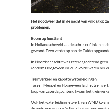
Het noodweer dat in de nacht van vrijdag op z
problemen.
Boom op feesttent
In Hollandscheveld zat de schrik er flink in n
gewond. Even verderop aan de Zuideropgaande 
In Noordscheschut was zaterdagochtend geen v
rondom Hoogeveen en Zuidwolde waren her en
Treinverkeer en kapotte waterleidingen
Tussen Meppel en Hoogeveen lag het treinverke
loop van zaterdagochtend kwam het treinverke
Ook het waterleidingnetwerk van WMD kwam on
de regio was er op zo’n tien plaatsen een ver