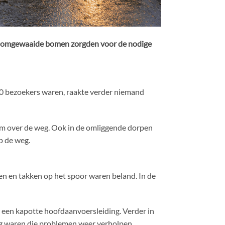
ral omgewaaide bomen zorgden voor de nodige
100 bezoekers waren, raakte verder niemand
m over de weg. Ook in de omliggende dorpen
p de weg.
en en takken op het spoor waren beland. In de
en kapotte hoofdaanvoersleiding. Verder in
dag waren die problemen weer verholpen.