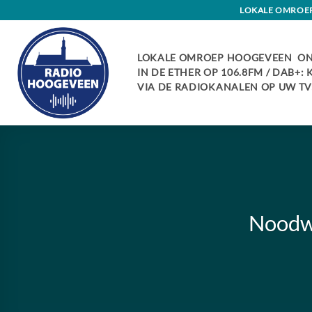
Skip
LOKALE OMROEP 
to
content
LOKALE OMROEP HOOGEVEEN ON
IN DE ETHER OP 106.8FM / DAB+:
VIA DE RADIOKANALEN OP UW TV:
Noodwe