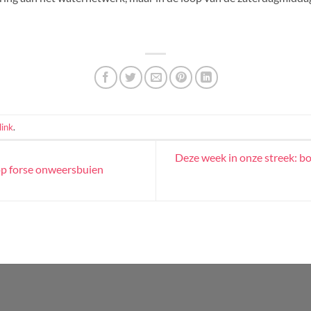
ink
.
Deze week in onze streek: b
op forse onweersbuien
WordPress