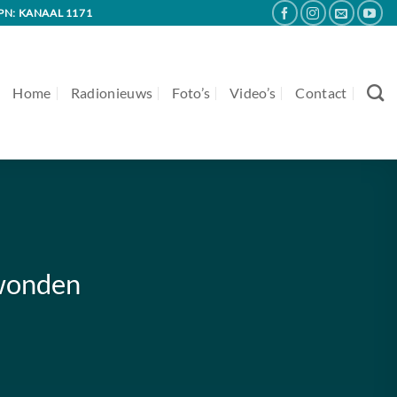
PN: KANAAL 1171
Home
Radionieuws
Foto’s
Video’s
Contact
ewonden