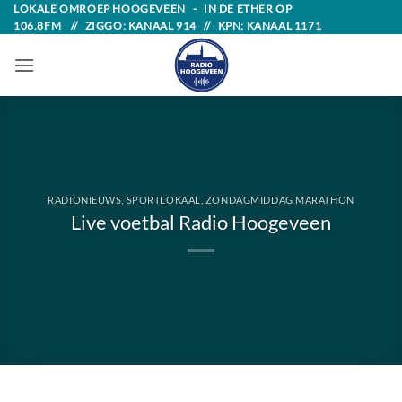
Skip
LOKALE OMROEP HOOGEVEEN - IN DE ETHER OP
106.8FM // ZIGGO: KANAAL 914 // KPN: KANAAL 1171
to
content
RADIONIEUWS
,
SPORTLOKAAL
,
ZONDAGMIDDAG MARATHON
Live voetbal Radio Hoogeveen