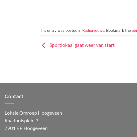
This entry was posted in
Radionieuws
. Bookmark the
pe
Sportlokaal gaat weer van start
Contact
Lokale Omroep Hoogeveen
Raadhuisplein 3
7901 BP Hoogeveen