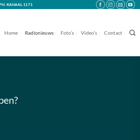
PN: KANAAL 1171
Home
Radionieuws
Foto’s
Video’s
Contact
open?