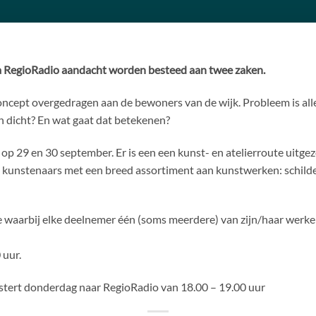
 RegioRadio aandacht worden besteed aan twee zaken.
pt overgedragen aan de bewoners van de wijk. Probleem is alleen 
 dicht? En wat gaat dat betekenen?
 op 29 en 30 september. Er is een een kunst- en atelierroute uit
kunstenaars met een breed assortiment aan kunstwerken: schilderi
e waarbij elke deelnemer één (soms meerdere) van zijn/haar werken
 uur.
istert donderdag naar RegioRadio van 18.00 – 19.00 uur