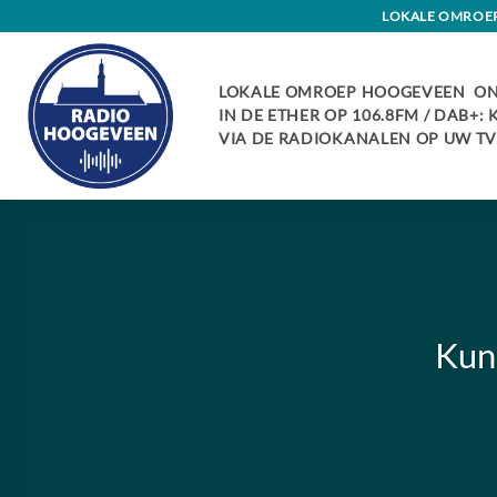
Skip
LOKALE OMROEP 
to
content
LOKALE OMROEP HOOGEVEEN ON
IN DE ETHER OP 106.8FM / DAB+:
VIA DE RADIOKANALEN OP UW TV:
Kuns