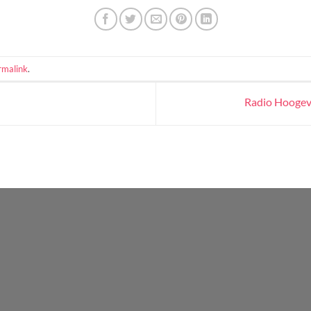
rmalink
.
Radio Hoogeve
WordPress
Radio
Player
Plugin
powered
by