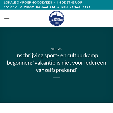
Skip
LOKALE OMROEP HOOGEVEEN - IN DE ETHER OP
106.8FM // ZIGGO: KANAAL 914 // KPN: KANAAL 1171
to
content
NIEUWS
Inschrijving sport- en cultuurkamp
begonnen: ‘vakantie is niet voor iedereen
vanzelfsprekend’