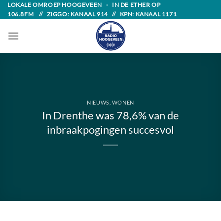
Skip
LOKALE OMROEP HOOGEVEEN - IN DE ETHER OP
106.8FM // ZIGGO: KANAAL 914 // KPN: KANAAL 1171
to
content
NIEUWS
,
WONEN
In Drenthe was 78,6% van de
inbraakpogingen succesvol