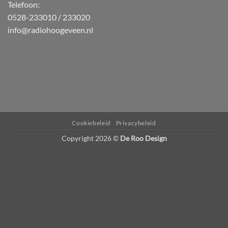
Telefoon:
0528-233010 / 233020
info@radiohoogeveen.nl
WordPress
Radio
Player
Plugin
powered
Cookiebeleid
Privacybeleid
by
Copyright 2026 ©
De Roo Design
Webdesign-
Agentur
Mainz
JAVASCRIPT
HTML
RADIO
PLAYER