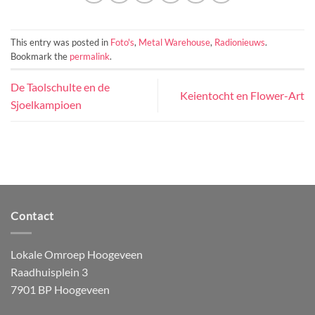
This entry was posted in
Foto's
,
Metal Warehouse
,
Radionieuws
.
Bookmark the
permalink
.
De Taolschulte en de
Keientocht en Flower-Art
Sjoelkampioen
Contact
Lokale Omroep Hoogeveen
Raadhuisplein 3
7901 BP Hoogeveen