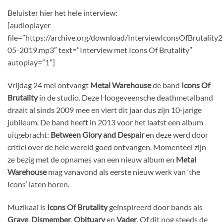
Beluister hier het hele interview:
[audioplayer
file=”https://archive.org/download/InterviewIconsOfBruta
05-2019.mp3″ text=”Interview met Icons Of Brutality”
autoplay=”1″]
Vrijdag 24 mei ontvangt
Metal Warehouse
de band
Icons Of
Brutality
in de studio. Deze Hoogeveensche deathmetalband
draait al sinds 2009 mee en viert dit jaar dus zijn 10-jarige
jubileum. De band heeft in 2013 voor het laatst een album
uitgebracht:
Between Glory and Despair
en deze werd door
critici over de hele wereld goed ontvangen. Momenteel zijn
ze bezig met de opnames van een nieuw album en
Metal
Warehouse
mag vanavond als eerste nieuw werk van ‘the
Icons’ laten horen.
Muzikaal is
Icons Of Brutality
geïnspireerd door bands als
Grave
,
Dismember
,
Obituary
en
Vader
. Of dit nog steeds de