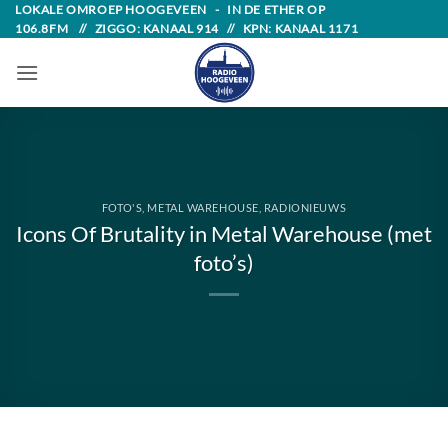
Skip
LOKALE OMROEP HOOGEVEEN - IN DE ETHER OP
106.8FM // ZIGGO: KANAAL 914 // KPN: KANAAL 1171
to
content
FOTO'S
,
METAL WAREHOUSE
,
RADIONIEUWS
Icons Of Brutality in Metal Warehouse (met
foto’s)