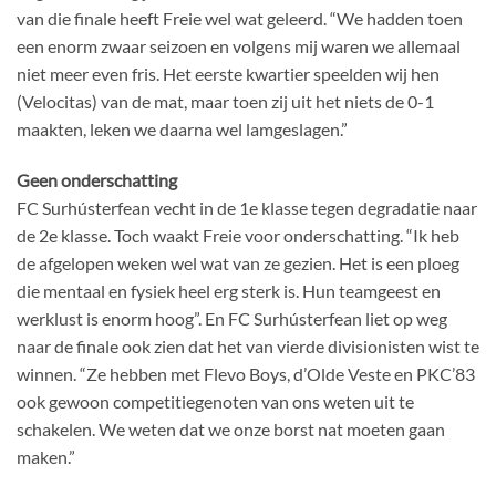
van die finale heeft Freie wel wat geleerd. “We hadden toen
een enorm zwaar seizoen en volgens mij waren we allemaal
niet meer even fris. Het eerste kwartier speelden wij hen
(Velocitas) van de mat, maar toen zij uit het niets de 0-1
maakten, leken we daarna wel lamgeslagen.”
Geen onderschatting
FC Surhústerfean vecht in de 1e klasse tegen degradatie naar
de 2e klasse. Toch waakt Freie voor onderschatting. “Ik heb
de afgelopen weken wel wat van ze gezien. Het is een ploeg
die mentaal en fysiek heel erg sterk is. Hun teamgeest en
werklust is enorm hoog”. En FC Surhústerfean liet op weg
naar de finale ook zien dat het van vierde divisionisten wist te
winnen. “Ze hebben met Flevo Boys, d’Olde Veste en PKC’83
ook gewoon competitiegenoten van ons weten uit te
schakelen. We weten dat we onze borst nat moeten gaan
maken.”