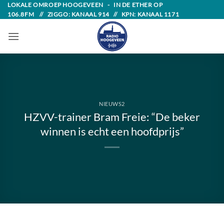
Skip
LOKALE OMROEP HOOGEVEEN - IN DE ETHER OP
106.8FM // ZIGGO: KANAAL 914 // KPN: KANAAL 1171
to
content
NIEUWS2
HZVV-trainer Bram Freie: “De beker
winnen is echt een hoofdprijs”