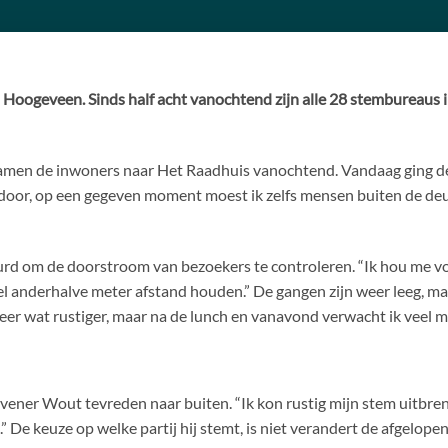
in Hoogeveen.
Sinds half acht vanochtend zijn alle 28 stembureaus
men de inwoners naar Het Raadhuis vanochtend. Vandaag ging de 
 door, op een gegeven moment moest ik zelfs mensen buiten de deur 
gehuurd om de doorstroom van bezoekers te controleren. “Ik hou me 
 anderhalve meter afstand houden.” De gangen zijn weer leeg, maa
weer wat rustiger, maar na de lunch en vanavond verwacht ik veel m
ner Wout tevreden naar buiten. “Ik kon rustig mijn stem uitbrenge
” De keuze op welke partij hij stemt, is niet verandert de afgelope