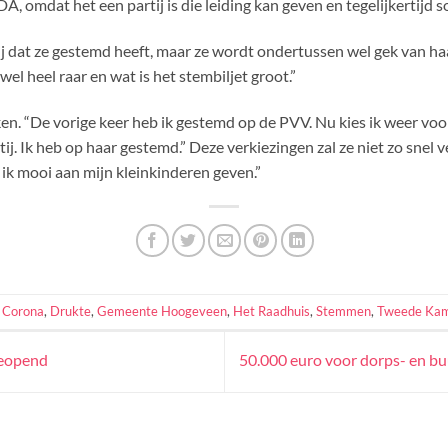
 omdat het een partij is die leiding kan geven en tegelijkertijd soc
lij dat ze gestemd heeft, maar ze wordt ondertussen wel gek van haa
el heel raar en wat is het stembiljet groot.”
en. “De vorige keer heb ik gestemd op de PVV. Nu kies ik weer voor
tij. Ik heb op haar gestemd.” Deze verkiezingen zal ze niet zo snel v
ik mooi aan mijn kleinkinderen geven.”
,
Corona
,
Drukte
,
Gemeente Hoogeveen
,
Het Raadhuis
,
Stemmen
,
Tweede Kam
geopend
50.000 euro voor dorps- en b