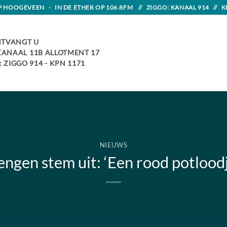
HOOGEVEEN - IN DE ETHER OP 106.8FM // ZIGGO: KANAAL 914 // K
TVANGT U
 KANAAL 11B ALLOTMENT 17
 ZIGGO 914 - KPN 1171
NIEUWS
ngen stem uit: ‘Een rood potloodj