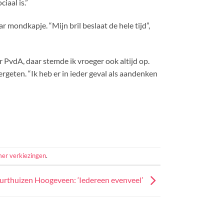
iaal is.”
r mondkapje. “Mijn bril beslaat de hele tijd”,
 PvdA, daar stemde ik vroeger ook altijd op.
ergeten. “Ik heb er in ieder geval als aandenken
er verkiezingen
.
uurthuizen Hoogeveen: ‘Iedereen evenveel’