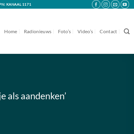
PN: KANAAL 1171
Home
Radionieuws
Foto’s
Video’s
Contact
e als aandenken’