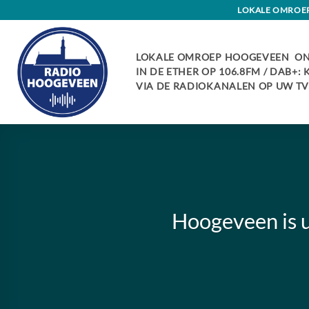
Skip
LOKALE OMROEP 
to
content
LOKALE OMROEP HOOGEVEEN ON
IN DE ETHER OP 106.8FM / DAB+:
VIA DE RADIOKANALEN OP UW TV:
Hoogeveen is u