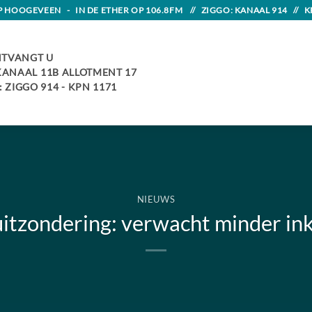
HOOGEVEEN - IN DE ETHER OP 106.8FM // ZIGGO: KANAAL 914 // K
TVANGT U
 KANAAL 11B ALLOTMENT 17
 ZIGGO 914 - KPN 1171
NIEUWS
itzondering: verwacht minder in