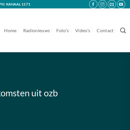
PN: KANAAL 1171
Home
Radionieuws
Foto’s
Video’s
Contact
komsten uit ozb