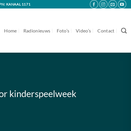
PN: KANAAL 1171
Home
Radionieuws
Foto’s
Video’s
Contact
or kinderspeelweek