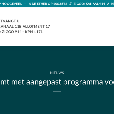
HOOGEVEEN - IN DE ETHER OP 106.8FM // ZIGGO: KANAAL 914 // K
TVANGT U
 KANAAL 11B ALLOTMENT 17
 ZIGGO 914 - KPN 1171
NIEUWS
omt met aangepast programma vo