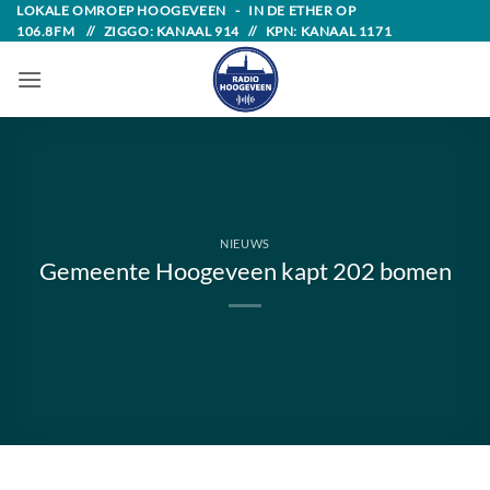
Skip
LOKALE OMROEP HOOGEVEEN - IN DE ETHER OP
106.8FM // ZIGGO: KANAAL 914 // KPN: KANAAL 1171
to
content
NIEUWS
Gemeente Hoogeveen kapt 202 bomen