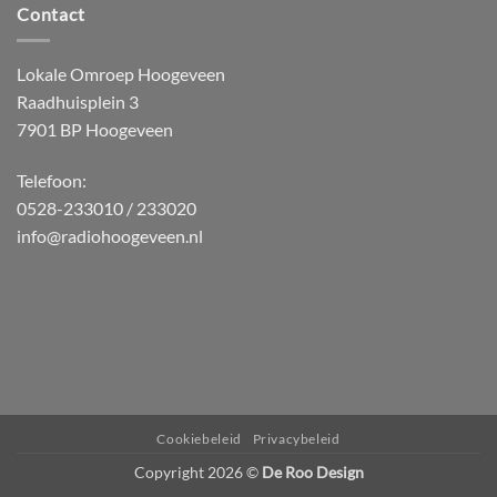
Contact
Lokale Omroep Hoogeveen
Raadhuisplein 3
7901 BP Hoogeveen
Telefoon:
0528-233010 / 233020
info@radiohoogeveen.nl
WordPress
Radio
Player
Plugin
powered
Cookiebeleid
Privacybeleid
by
Copyright 2026 ©
De Roo Design
Webdesign-