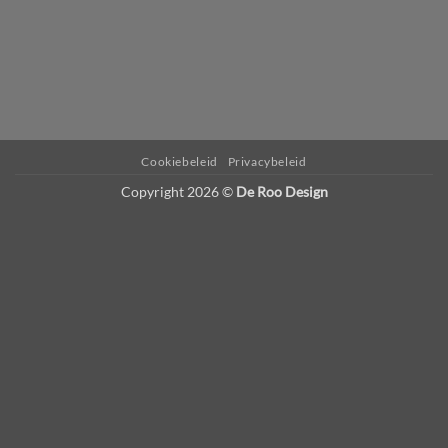
WordPress
Radio
Player
Plugin
powered
Cookiebeleid
Privacybeleid
by
Copyright 2026 ©
De Roo Design
Webdesign-
Agentur
Mainz
JAVASCRIPT
HTML
RADIO
PLAYER
marketing
by
Online