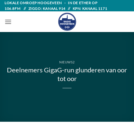
Skip
LOKALE OMROEP HOOGEVEEN - IN DE ETHER OP
106.8FM // ZIGGO: KANAAL 914 // KPN: KANAAL 1171
to
content
NIEUWS2
Deelnemers GigaG-run glunderen van oor
tot oor