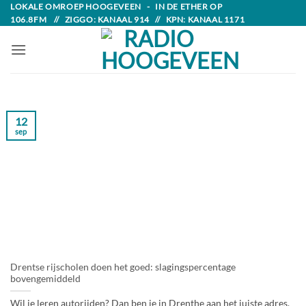
Skip
LOKALE OMROEP HOOGEVEEN - IN DE ETHER OP
106.8FM // ZIGGO: KANAAL 914 // KPN: KANAAL 1171
to
content
12
sep
Drentse rijscholen doen het goed: slagingspercentage
bovengemiddeld
Wil je leren autorijden? Dan ben je in Drenthe aan het juiste adres.