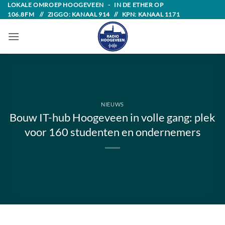
Skip
LOKALE OMROEP HOOGEVEEN - IN DE ETHER OP
106.8FM // ZIGGO: KANAAL 914 // KPN: KANAAL 1171
to
content
NIEUWS
Bouw IT-hub Hoogeveen in volle gang: plek
voor 160 studenten en ondernemers