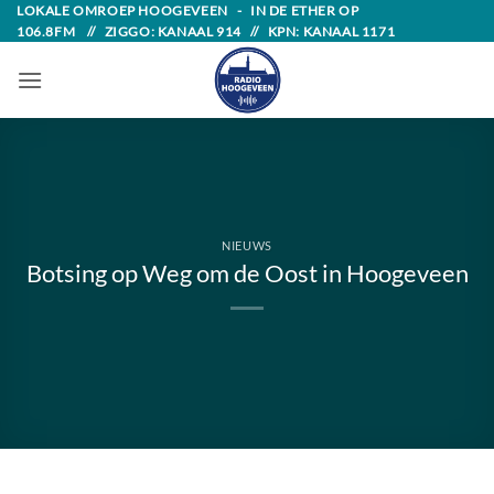
Skip
LOKALE OMROEP HOOGEVEEN - IN DE ETHER OP
106.8FM // ZIGGO: KANAAL 914 // KPN: KANAAL 1171
to
content
NIEUWS
Botsing op Weg om de Oost in Hoogeveen