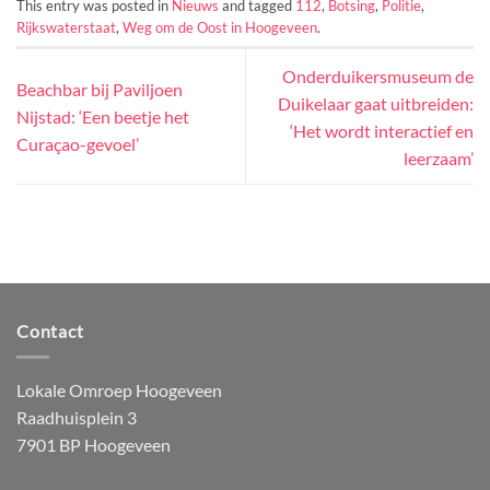
This entry was posted in
Nieuws
and tagged
112
,
Botsing
,
Politie
,
Rijkswaterstaat
,
Weg om de Oost in Hoogeveen
.
Onderduikersmuseum de
Beachbar bij Paviljoen
Duikelaar gaat uitbreiden:
Nijstad: ‘Een beetje het
‘Het wordt interactief en
Curaçao-gevoel’
leerzaam’
Contact
Lokale Omroep Hoogeveen
Raadhuisplein 3
7901 BP Hoogeveen