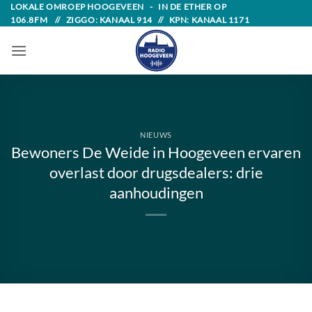
Skip
LOKALE OMROEP HOOGEVEEN - IN DE ETHER OP
106.8FM // ZIGGO: KANAAL 914 // KPN: KANAAL 1171
to
content
NIEUWS
Bewoners De Weide in Hoogeveen ervaren
overlast door drugsdealers: drie
aanhoudingen