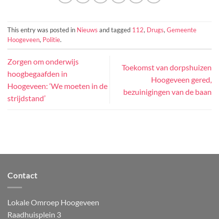
This entry was posted in
Nieuws
and tagged
112
,
Drugs
,
Gemeente
Hoogeveen
,
Politie
.
Zorgen om onderwijs
Toekomst van dorpshuizen
hoogbegaafden in
Hoogeveen gered,
Hoogeveen: ‘We moeten in de
bezuinigingen van de baan
strijdstand’
Contact
Lokale Omroep Hoogeveen
Raadhuisplein 3