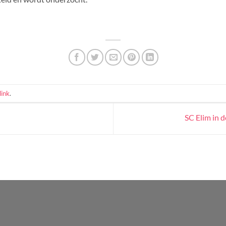
ink
.
SC Elim in 
WordPress
Radio