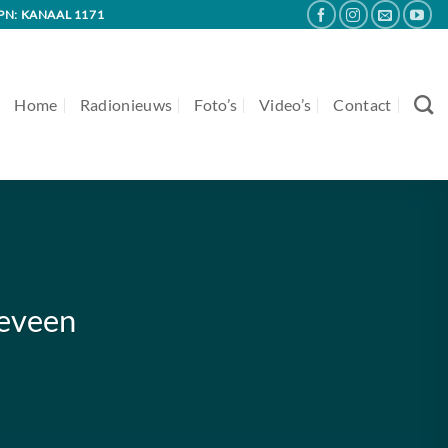
PN: KANAAL 1171
Home
Radionieuws
Foto’s
Video’s
Contact
geveen