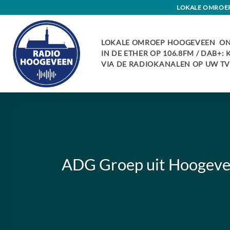
Skip
LOKALE OMROEP 
to
content
LOKALE OMROEP HOOGEVEEN ON
IN DE ETHER OP 106.8FM / DAB+:
VIA DE RADIOKANALEN OP UW TV:
ADG Groep uit Hoogevee