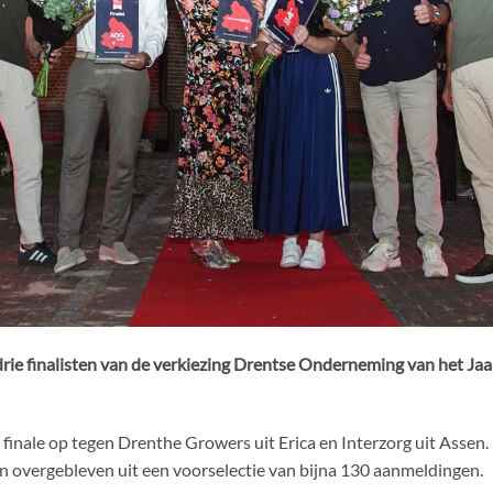
e finalisten van de verkiezing Drentse Onderneming van het Jaar
nale op tegen Drenthe Growers uit Erica en Interzorg uit Assen. D
overgebleven uit een voorselectie van bijna 130 aanmeldingen.