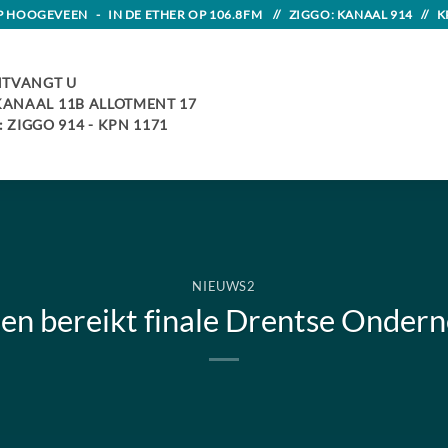
HOOGEVEEN - IN DE ETHER OP 106.8FM // ZIGGO: KANAAL 914 // K
TVANGT U
 KANAAL 11B ALLOTMENT 17
 ZIGGO 914 - KPN 1171
NIEUWS2
n bereikt finale Drentse Ondern