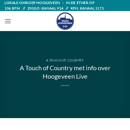
Skip
LOKALE OMROEP HOOGEVEEN - IN DE ETHER OP
106.8FM // ZIGGO: KANAAL 914 // KPN: KANAAL 1171
to
content
A TOUCH OF COUNTRY
A Touch of Country met info over
Hoogeveen Live