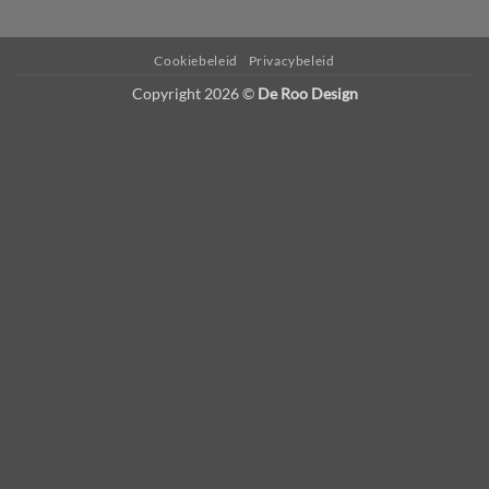
Plugin
powered
Cookiebeleid
Privacybeleid
by
Copyright 2026 ©
De Roo Design
Webdesign-
Agentur
Mainz
JAVASCRIPT
HTML
RADIO
PLAYER
marketing
by
Online
Marketing
Agentur
Mainz