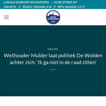
Skip
LOKALE OMROEP HOOGEVEEN - IN DE ETHER OP
106.8FM // ZIGGO: KANAAL 914 // KPN: KANAAL 1171
to
content
NIEUWS
Wethouder Mulder laat politiek De Wolden
achter zich: ‘Ik ga niet in de raad zitten’