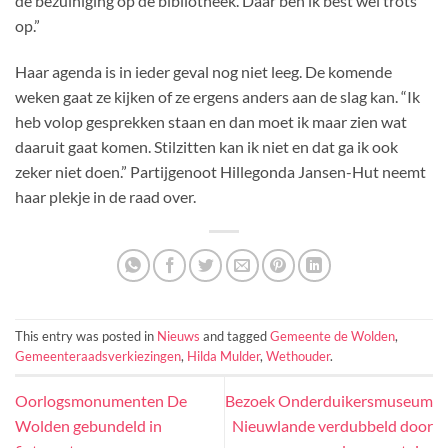
de bezuiniging op de bibliotheek. Daar ben ik best wel trots
op.”
Haar agenda is in ieder geval nog niet leeg. De komende
weken gaat ze kijken of ze ergens anders aan de slag kan. “Ik
heb volop gesprekken staan en dan moet ik maar zien wat
daaruit gaat komen. Stilzitten kan ik niet en dat ga ik ook
zeker niet doen.” Partijgenoot Hillegonda Jansen-Hut neemt
haar plekje in de raad over.
This entry was posted in
Nieuws
and tagged
Gemeente de Wolden
,
Gemeenteraadsverkiezingen
,
Hilda Mulder
,
Wethouder
.
Oorlogsmonumenten De
Bezoek Onderduikersmuseum
Wolden gebundeld in
Nieuwlande verdubbeld door