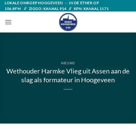
Skip
LOKALE OMROEP HOOGEVEEN - IN DE ETHER OP
106.8FM // ZIGGO: KANAAL 914 // KPN: KANAAL 1171
to
content
NIEUWS
Wethouder Harmke Vlieg uit Assen aan de
slag als formateur in Hoogeveen