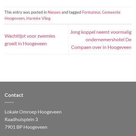
This entry was posted in
Nieuws
and tagged
Formateur
,
Gemeente
Hoogeveen
,
Harmke Vlieg
.
Jong koppel neemt voormalig
Wachtlijst voor zwemles
ondernemershotel De
groeit in Hoogeveen
Compaen over in Hoogeveen
Contact
Lokale Omroep Hoogeveen
Raadhuisplein 3
7901 BP Hoogeveen