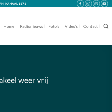
PN: KANAAL 1171
Home
Radionieuws
Foto’s
Video’s
Contact
keel weer vrij