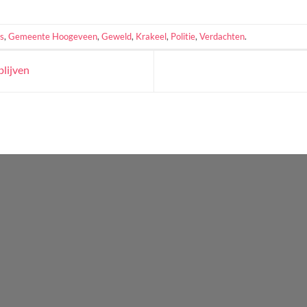
s
,
Gemeente Hoogeveen
,
Geweld
,
Krakeel
,
Politie
,
Verdachten
.
lijven
WordPress
Radio
Player
Plugin
powered
by
Webdesign-
Agentur