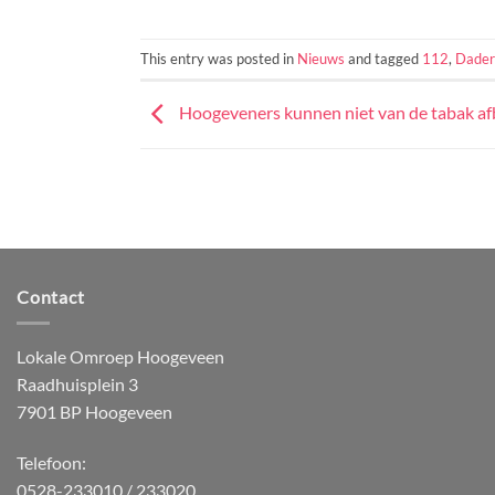
This entry was posted in
Nieuws
and tagged
112
,
Dader
Hoogeveners kunnen niet van de tabak afb
Contact
Lokale Omroep Hoogeveen
Raadhuisplein 3
7901 BP Hoogeveen
Telefoon:
0528-233010 / 233020