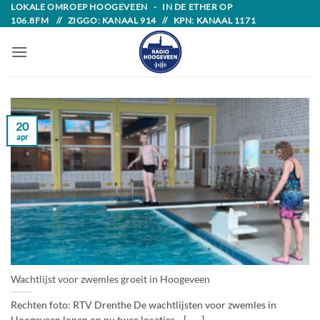
Skip
LOKALE OMROEP HOOGEVEEN - IN DE ETHER OP
106.8FM // ZIGGO: KANAAL 914 // KPN: KANAAL 1171
to
content
20
apr
Wachtlijst voor zwemles groeit in Hoogeveen
Rechten foto: RTV Drenthe De wachtlijsten voor zwemles in