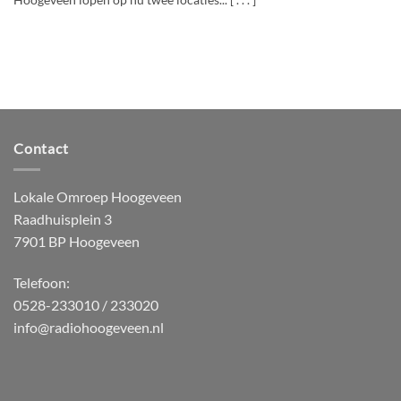
Hoogeveen lopen op nu twee locaties... [ . . . ]
Contact
Lokale Omroep Hoogeveen
Raadhuisplein 3
7901 BP Hoogeveen
Telefoon:
0528-233010 / 233020
info@radiohoogeveen.nl
WordPress