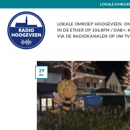
Skip
LOKALE OMROEP 
to
content
LOKALE OMROEP HOOGEVEEN ON
IN DE ETHER OP 106.8FM / DAB+:
VIA DE RADIOKANALEN OP UW TV:
29
dec