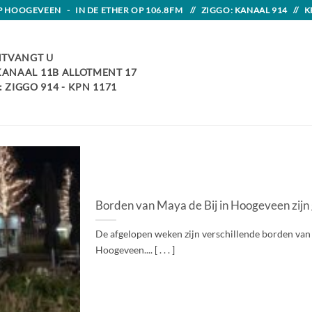
HOOGEVEEN - IN DE ETHER OP 106.8FM // ZIGGO: KANAAL 914 // K
TVANGT U
 KANAAL 11B ALLOTMENT 17
 ZIGGO 914 - KPN 1171
Borden van Maya de Bij in Hoogeveen zijn 
De afgelopen weken zijn verschillende borden van 
Hoogeveen.... [ . . . ]