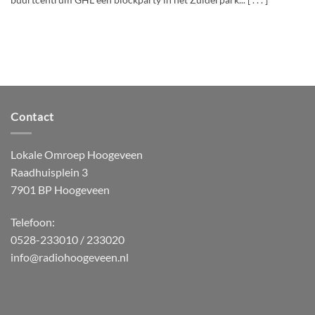
buurtcentrum GHL een blockparty in het Zuiderpark... [ . . . ]
Contact
Lokale Omroep Hoogeveen
Raadhuisplein 3
7901 BP Hoogeveen
Telefoon:
0528-233010 / 233020
info@radiohoogeveen.nl
WordPress