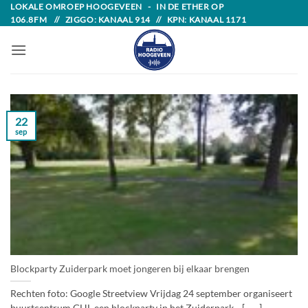
Skip
LOKALE OMROEP HOOGEVEEN - IN DE ETHER OP
106.8FM // ZIGGO: KANAAL 914 // KPN: KANAAL 1171
to
content
22
sep
Blockparty Zuiderpark moet jongeren bij elkaar brengen
Rechten foto: Google Streetview Vrijdag 24 september organiseert