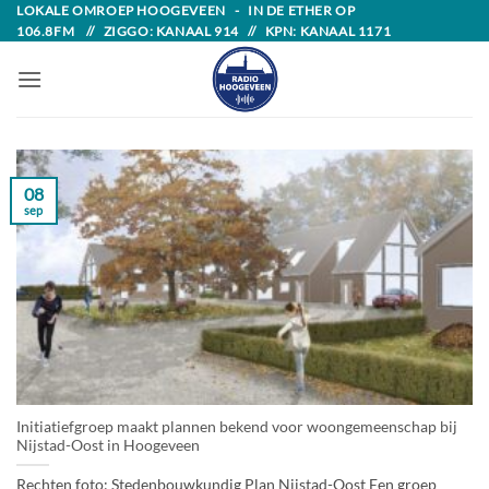
Skip
LOKALE OMROEP HOOGEVEEN - IN DE ETHER OP
106.8FM // ZIGGO: KANAAL 914 // KPN: KANAAL 1171
to
content
08
sep
Initiatiefgroep maakt plannen bekend voor woongemeenschap bij
Nijstad-Oost in Hoogeveen
Rechten foto: Stedenbouwkundig Plan Nijstad-Oost Een groep