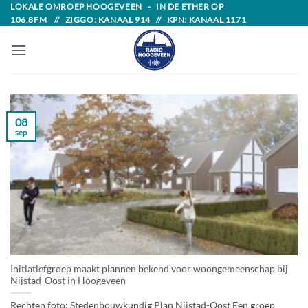
Skip
LOKALE OMROEP HOOGEVEEN - IN DE ETHER OP
106.8FM // ZIGGO: KANAAL 914 // KPN: KANAAL 1171
to
content
08
sep
Initiatiefgroep maakt plannen bekend voor woongemeenschap bij
Nijstad-Oost in Hoogeveen
Rechten foto: Stedenbouwkundig Plan Nijstad-Oost Een groep