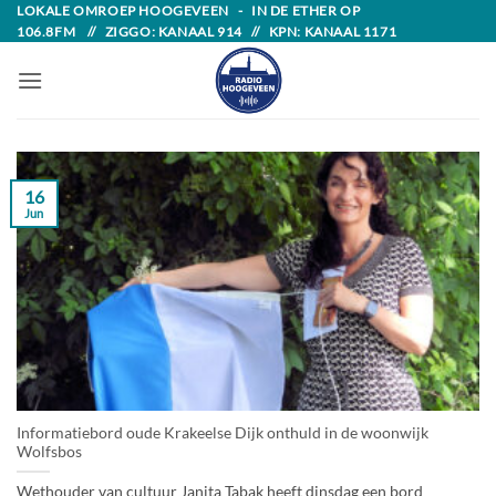
Skip
LOKALE OMROEP HOOGEVEEN - IN DE ETHER OP
106.8FM // ZIGGO: KANAAL 914 // KPN: KANAAL 1171
to
content
16
Jun
Informatiebord oude Krakeelse Dijk onthuld in de woonwijk
Wolfsbos
Wethouder van cultuur Janita Tabak heeft dinsdag een bord