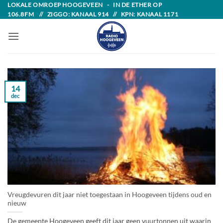
Skip
LOKALE OMROEP HOOGEVEEN - IN DE ETHER OP
106.8FM // ZIGGO: KANAAL 914 // KPN: KANAAL 1171
to
content
14
dec
Vreugdevuren dit jaar niet toegestaan in Hoogeveen tijdens oud en
nieuw
De gemeente Hoogeveen geeft dit jaar geen vuurtonnen uit waarin