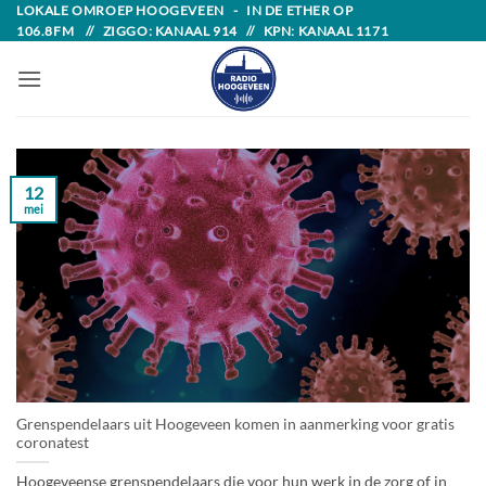
Skip
LOKALE OMROEP HOOGEVEEN - IN DE ETHER OP
106.8FM // ZIGGO: KANAAL 914 // KPN: KANAAL 1171
to
content
12
mei
Grenspendelaars uit Hoogeveen komen in aanmerking voor gratis
coronatest
Hoogeveense grenspendelaars die voor hun werk in de zorg of in