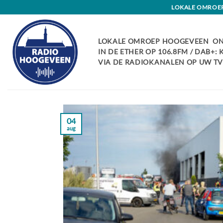
Skip
LOKALE OMROEP 
to
content
LOKALE OMROEP HOOGEVEEN ON
IN DE ETHER OP 106.8FM / DAB+:
VIA DE RADIOKANALEN OP UW TV:
04
aug