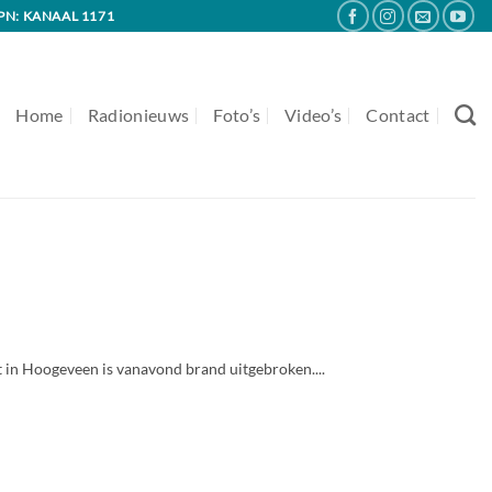
PN: KANAAL 1171
Home
Radionieuws
Foto’s
Video’s
Contact
rt in Hoogeveen is vanavond brand uitgebroken....