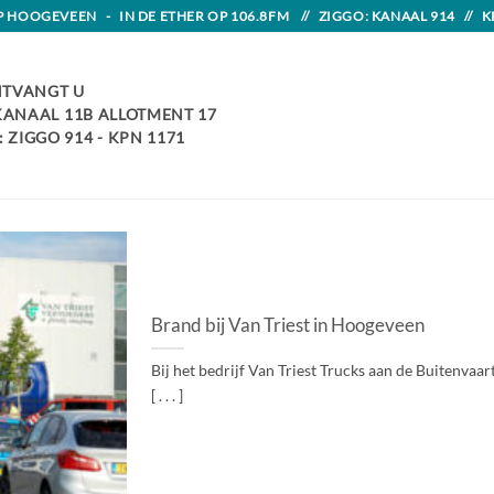
HOOGEVEEN - IN DE ETHER OP 106.8FM // ZIGGO: KANAAL 914 // K
TVANGT U
 KANAAL 11B ALLOTMENT 17
 ZIGGO 914 - KPN 1171
Brand bij Van Triest in Hoogeveen
Bij het bedrijf Van Triest Trucks aan de Buitenvaa
[ . . . ]