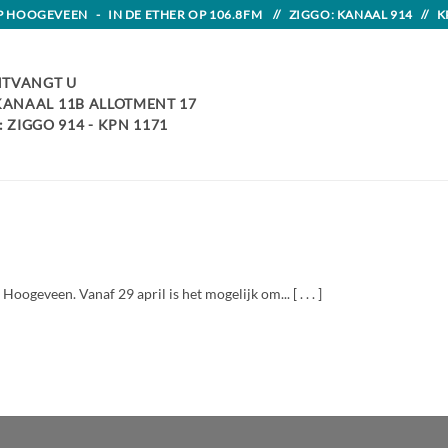
HOOGEVEEN - IN DE ETHER OP 106.8FM // ZIGGO: KANAAL 914 // K
TVANGT U
 KANAAL 11B ALLOTMENT 17
 ZIGGO 914 - KPN 1171
geveen. Vanaf 29 april is het mogelijk om... [ . . . ]