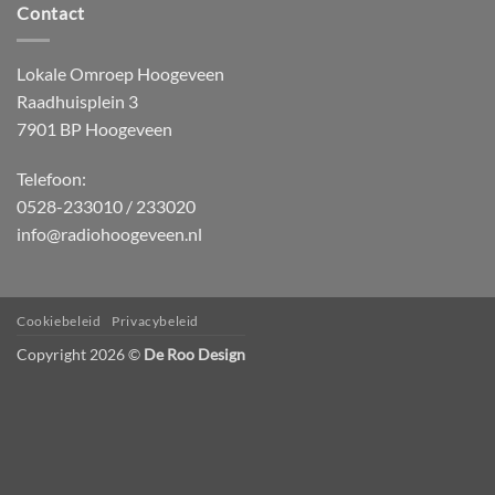
Contact
Lokale Omroep Hoogeveen
Raadhuisplein 3
7901 BP Hoogeveen
Telefoon:
0528-233010 / 233020
info@radiohoogeveen.nl
Cookiebeleid
Privacybeleid
Copyright 2026 ©
De Roo Design