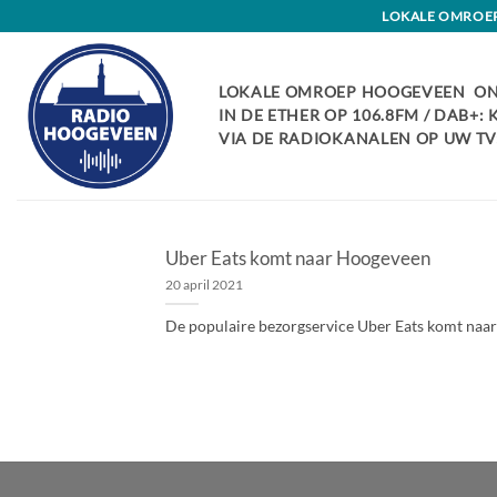
Skip
LOKALE OMROEP 
to
content
LOKALE OMROEP HOOGEVEEN ON
IN DE ETHER OP 106.8FM / DAB+:
VIA DE RADIOKANALEN OP UW TV:
Uber Eats komt naar Hoogeveen
20 april 2021
De populaire bezorgservice Uber Eats komt naar Hoo