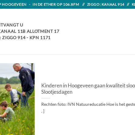
HOOGEVEEN - IN DE ETHER OP 106.8FM // ZIGGO: KANAAL 914 // K
TVANGT U
 KANAAL 11B ALLOTMENT 17
 ZIGGO 914 - KPN 1171
Kinderen in Hoogeveen gaan kwaliteit sloo
Slootjesdagen
Rechten foto: IVN Natuureducatie Hoe is het gesteld
. ]