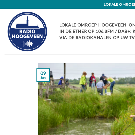
Skip
LOKALE OMROEP 
to
content
LOKALE OMROEP HOOGEVEEN ON
IN DE ETHER OP 106.8FM / DAB+:
VIA DE RADIOKANALEN OP UW TV:
09
Jun