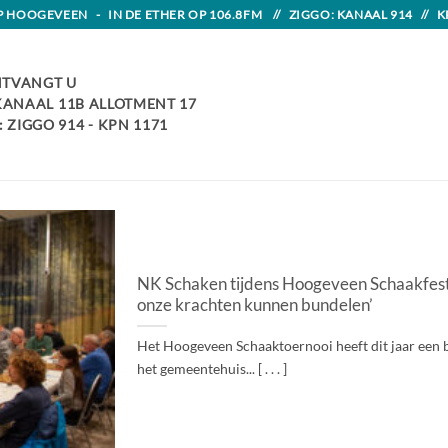
HOOGEVEEN - IN DE ETHER OP 106.8FM // ZIGGO: KANAAL 914 // K
TVANGT U
 KANAAL 11B ALLOTMENT 17
 ZIGGO 914 - KPN 1171
NK Schaken tijdens Hoogeveen Schaakfestiv
onze krachten kunnen bundelen’
Het Hoogeveen Schaaktoernooi heeft dit jaar een bi
het gemeentehuis... [ . . . ]