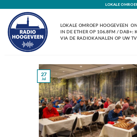
Skip
LOKALE OMROEP 
to
content
LOKALE OMROEP HOOGEVEEN ON
IN DE ETHER OP 106.8FM / DAB+:
VIA DE RADIOKANALEN OP UW TV:
27
Jul