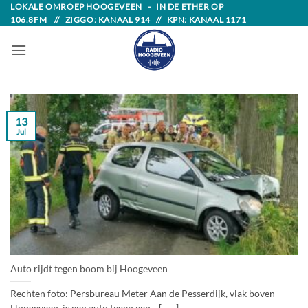
Skip
LOKALE OMROEP HOOGEVEEN - IN DE ETHER OP
106.8FM // ZIGGO: KANAAL 914 // KPN: KANAAL 1171
to
content
13
Jul
Auto rijdt tegen boom bij Hoogeveen
Rechten foto: Persbureau Meter Aan de Pesserdijk, vlak boven