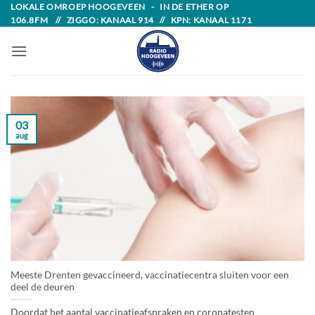
Skip
LOKALE OMROEP HOOGEVEEN - IN DE ETHER OP
106.8FM // ZIGGO: KANAAL 914 // KPN: KANAAL 1171
to
content
03
aug
Meeste Drenten gevaccineerd, vaccinatiecentra sluiten voor een
deel de deuren
Doordat het aantal vaccinatieafspraken en coronatesten