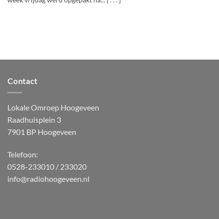
week vrijdag werd opgepakt na... [ . . . ]
Contact
Lokale Omroep Hoogeveen
Raadhuisplein 3
7901 BP Hoogeveen
Telefoon:
0528-233010 / 233020
info@radiohoogeveen.nl
WordPress