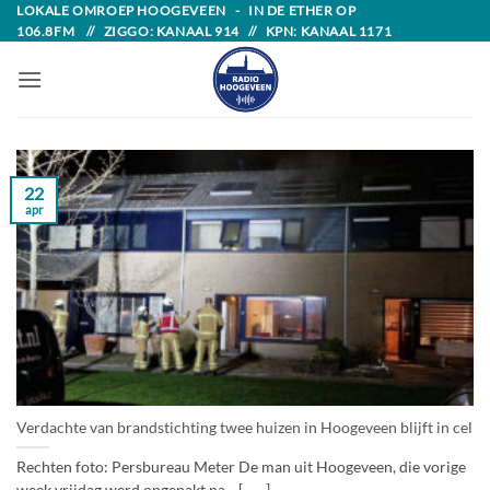
Skip
LOKALE OMROEP HOOGEVEEN - IN DE ETHER OP
106.8FM // ZIGGO: KANAAL 914 // KPN: KANAAL 1171
to
content
22
apr
Verdachte van brandstichting twee huizen in Hoogeveen blijft in cel
Rechten foto: Persbureau Meter De man uit Hoogeveen, die vorige