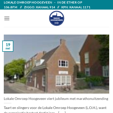
Skip
LOKALE OMROEP HOOGEVEEN - IN DE ETHER OP
106.8FM // ZIGGO: KANAAL 914 // KPN: KANAAL 1171
to
content
19
mei
Lokale Omroep Hoogeveen viert jubileum met marathonuitzending
Taart en slingers voor de Lokale Omroep Hoogeveen (L.O.H.), want