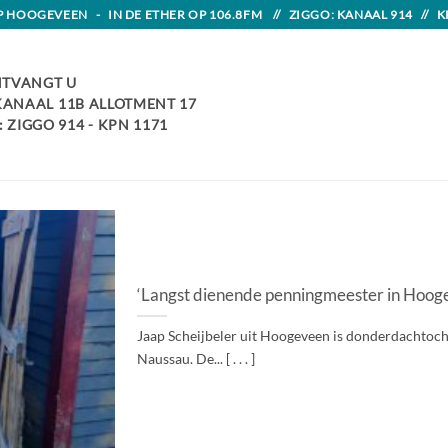
HOOGEVEEN - IN DE ETHER OP 106.8FM // ZIGGO: KANAAL 914 // K
TVANGT U
 KANAAL 11B ALLOTMENT 17
 ZIGGO 914 - KPN 1171
‘Langst dienende penningmeester in Hoogeve
Jaap Scheijbeler uit Hoogeveen is donderdachtoch
Naussau. De... [ . . . ]