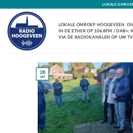
Skip
LOKALE OMROEP 
to
content
LOKALE OMROEP HOOGEVEEN ON
IN DE ETHER OP 106.8FM / DAB+:
VIA DE RADIOKANALEN OP UW TV:
28
okt